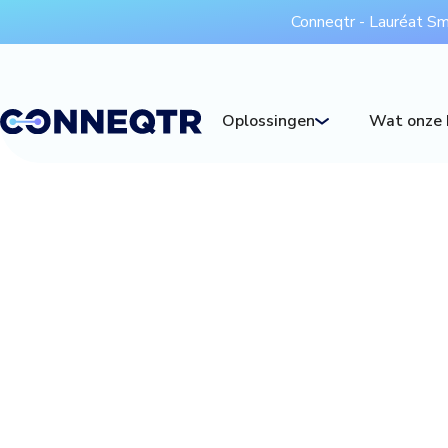
Conneqtr - Lauréat S
Wat onze 
Oplossingen