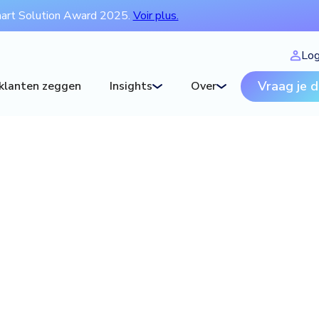
mart Solution Award 2025.
Voir plus.
Log
Vraag je 
klanten zeggen
Insights
Over