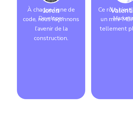
À chaque ligne de
Joren
Ce rôle, c’e
Valent
Developer
Marketi
code, nous façonnons
un mini-MBA
l’avenir de la
tellement pl
construction.