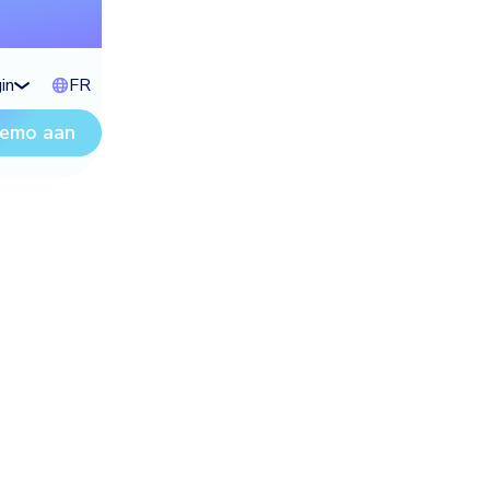
in
FR
demo aan