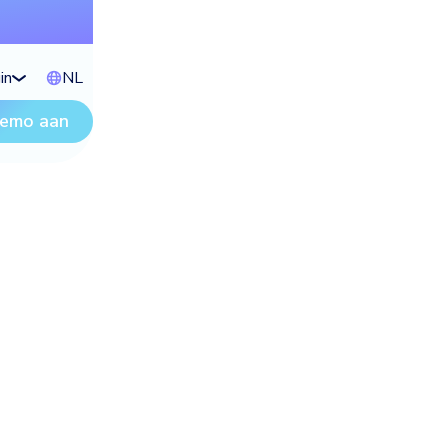
in
NL
demo aan