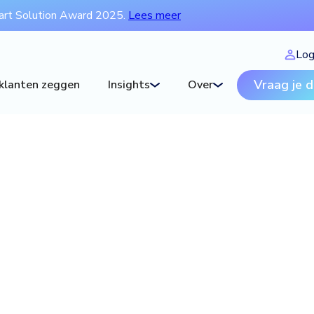
art Solution Award 2025.
Lees meer
Log
Vraag je 
klanten zeggen
Insights
Over